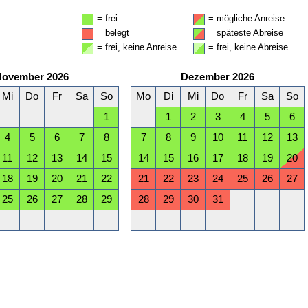
= frei
= mögliche Anreise
= belegt
= späteste Abreise
= frei, keine Anreise
= frei, keine Abreise
November 2026
Dezember 2026
Mi
Do
Fr
Sa
So
Mo
Di
Mi
Do
Fr
Sa
So
1
1
2
3
4
5
6
4
5
6
7
8
7
8
9
10
11
12
13
11
12
13
14
15
14
15
16
17
18
19
20
18
19
20
21
22
21
22
23
24
25
26
27
25
26
27
28
29
28
29
30
31
April 2027
Mai 2027
Mi
Do
Fr
Sa
So
Mo
Di
Mi
Do
Fr
Sa
So
1
2
3
4
1
2