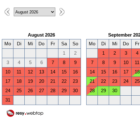
August 2026
September 20
Mo
Di
Mi
Do
Fr
Sa
So
Mo
Di
Mi
Do
Fr
1
2
1
2
3
4
3
4
5
6
7
8
9
7
8
9
10
11
10
11
12
13
14
15
16
14
15
16
17
18
17
18
19
20
21
22
23
21
22
23
24
25
24
25
26
27
28
29
30
28
29
30
31
Januar 2027
Februar 2027
Mo
Di
Mi
Do
Fr
Sa
So
Mo
Di
Mi
Do
Fr
1
2
3
1
2
3
4
5