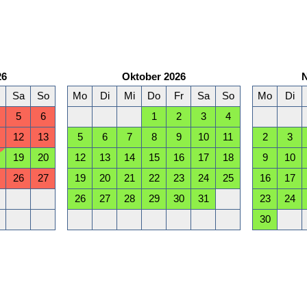
26
Oktober 2026
Sa
So
Mo
Di
Mi
Do
Fr
Sa
So
Mo
Di
5
6
1
2
3
4
12
13
5
6
7
8
9
10
11
2
3
19
20
12
13
14
15
16
17
18
9
10
26
27
19
20
21
22
23
24
25
16
17
26
27
28
29
30
31
23
24
30
März 2027
Sa
So
Mo
Di
Mi
Do
Fr
Sa
So
Mo
Di
6
7
1
2
3
4
5
6
7