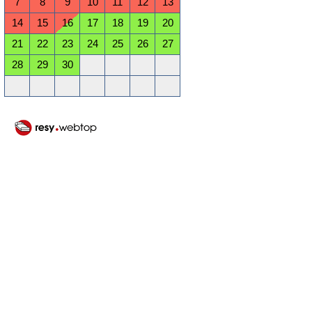
7
8
9
10
11
12
13
14
15
16
17
18
19
20
21
22
23
24
25
26
27
28
29
30
Oktober 2026
Mo
Di
Mi
Do
Fr
Sa
So
1
2
3
4
5
6
7
8
9
10
11
12
13
14
15
16
17
18
19
20
21
22
23
24
25
26
27
28
29
30
31
November 2026