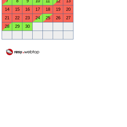
7
8
9
10
11
12
13
14
15
16
17
18
19
20
21
22
23
24
25
26
27
28
29
30
Oktober 2026
Mo
Di
Mi
Do
Fr
Sa
So
1
2
3
4
5
6
7
8
9
10
11
12
13
14
15
16
17
18
19
20
21
22
23
24
25
26
27
28
29
30
31
November 2026