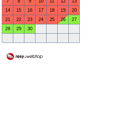
7
8
9
10
11
12
13
14
15
16
17
18
19
20
21
22
23
24
25
26
27
28
29
30
Oktober 2026
Mo
Di
Mi
Do
Fr
Sa
So
1
2
3
4
5
6
7
8
9
10
11
12
13
14
15
16
17
18
19
20
21
22
23
24
25
26
27
28
29
30
31
November 2026