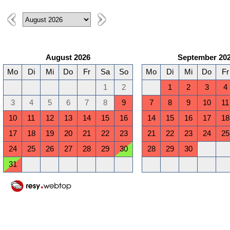
August 2026
September 20
Mo
Di
Mi
Do
Fr
Sa
So
Mo
Di
Mi
Do
Fr
1
2
1
2
3
4
3
4
5
6
7
8
9
7
8
9
10
11
10
11
12
13
14
15
16
14
15
16
17
18
17
18
19
20
21
22
23
21
22
23
24
25
24
25
26
27
28
29
30
28
29
30
31
Januar 2027
Februar 2027
Mo
Di
Mi
Do
Fr
Sa
So
Mo
Di
Mi
Do
Fr
1
2
3
1
2
3
4
5