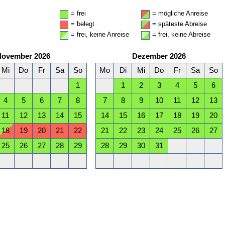
= frei
= mögliche Anreise
= belegt
= späteste Abreise
= frei, keine Anreise
= frei, keine Abreise
November 2026
Dezember 2026
Mi
Do
Fr
Sa
So
Mo
Di
Mi
Do
Fr
Sa
So
1
1
2
3
4
5
6
4
5
6
7
8
7
8
9
10
11
12
13
11
12
13
14
15
14
15
16
17
18
19
20
18
19
20
21
22
21
22
23
24
25
26
27
25
26
27
28
29
28
29
30
31
April 2027
Mai 2027
Mi
Do
Fr
Sa
So
Mo
Di
Mi
Do
Fr
Sa
So
1
2
3
4
1
2