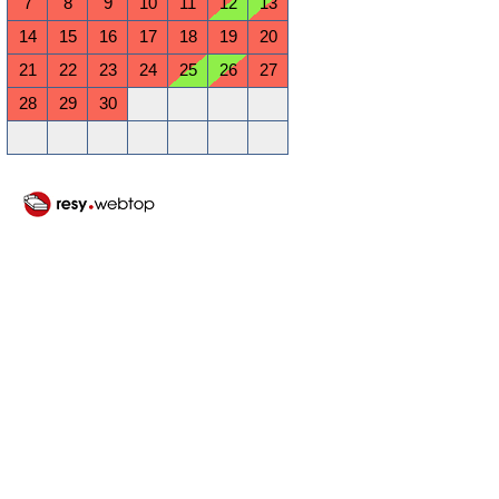
7
8
9
10
11
12
13
14
15
16
17
18
19
20
21
22
23
24
25
26
27
28
29
30
Oktober 2026
Mo
Di
Mi
Do
Fr
Sa
So
1
2
3
4
5
6
7
8
9
10
11
12
13
14
15
16
17
18
19
20
21
22
23
24
25
26
27
28
29
30
31
November 2026