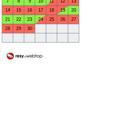
7
8
9
10
11
12
13
14
15
16
17
18
19
20
21
22
23
24
25
26
27
28
29
30
Oktober 2026
Mo
Di
Mi
Do
Fr
Sa
So
1
2
3
4
5
6
7
8
9
10
11
12
13
14
15
16
17
18
19
20
21
22
23
24
25
26
27
28
29
30
31
November 2026