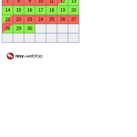
7
8
9
10
11
12
13
14
15
16
17
18
19
20
21
22
23
24
25
26
27
28
29
30
Oktober 2026
Mo
Di
Mi
Do
Fr
Sa
So
1
2
3
4
5
6
7
8
9
10
11
12
13
14
15
16
17
18
19
20
21
22
23
24
25
26
27
28
29
30
31
November 2026