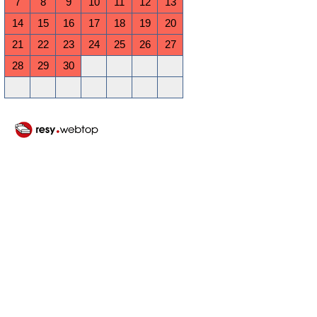
7
8
9
10
11
12
13
14
15
16
17
18
19
20
21
22
23
24
25
26
27
28
29
30
Oktober 2026
Mo
Di
Mi
Do
Fr
Sa
So
1
2
3
4
5
6
7
8
9
10
11
12
13
14
15
16
17
18
19
20
21
22
23
24
25
26
27
28
29
30
31
November 2026