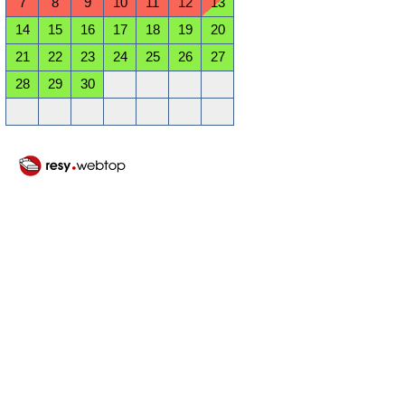
7
8
9
10
11
12
13
14
15
16
17
18
19
20
21
22
23
24
25
26
27
28
29
30
Oktober 2026
Mo
Di
Mi
Do
Fr
Sa
So
1
2
3
4
5
6
7
8
9
10
11
12
13
14
15
16
17
18
19
20
21
22
23
24
25
26
27
28
29
30
31
November 2026