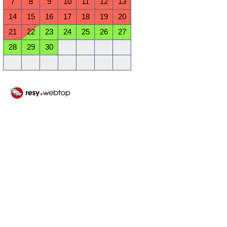
7
8
9
10
11
12
13
14
15
16
17
18
19
20
21
22
23
24
25
26
27
28
29
30
Oktober 2026
Mo
Di
Mi
Do
Fr
Sa
So
1
2
3
4
5
6
7
8
9
10
11
12
13
14
15
16
17
18
19
20
21
22
23
24
25
26
27
28
29
30
31
November 2026