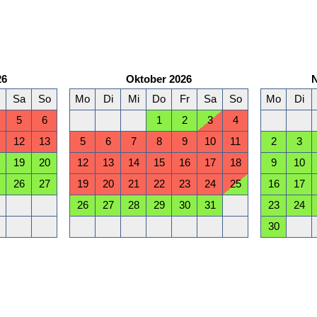
26
Oktober 2026
Sa
So
Mo
Di
Mi
Do
Fr
Sa
So
Mo
Di
5
6
1
2
3
4
12
13
5
6
7
8
9
10
11
2
3
19
20
12
13
14
15
16
17
18
9
10
26
27
19
20
21
22
23
24
25
16
17
26
27
28
29
30
31
23
24
30
März 2027
Sa
So
Mo
Di
Mi
Do
Fr
Sa
So
Mo
Di
6
7
1
2
3
4
5
6
7