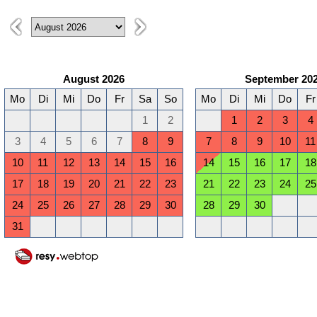
August 2026
September 20
Mo
Di
Mi
Do
Fr
Sa
So
Mo
Di
Mi
Do
Fr
1
2
1
2
3
4
3
4
5
6
7
8
9
7
8
9
10
11
10
11
12
13
14
15
16
14
15
16
17
18
17
18
19
20
21
22
23
21
22
23
24
25
24
25
26
27
28
29
30
28
29
30
31
Januar 2027
Februar 2027
Mo
Di
Mi
Do
Fr
Sa
So
Mo
Di
Mi
Do
Fr
1
2
3
1
2
3
4
5