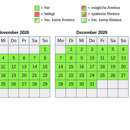
= frei
= mögliche Anreise
= belegt
= späteste Abreise
= frei, keine Anreise
= frei, keine Abreise
November 2026
Dezember 2026
Mi
Do
Fr
Sa
So
Mo
Di
Mi
Do
Fr
Sa
So
1
1
2
3
4
5
6
4
5
6
7
8
7
8
9
10
11
12
13
11
12
13
14
15
14
15
16
17
18
19
20
18
19
20
21
22
21
22
23
24
25
26
27
25
26
27
28
29
28
29
30
31
April 2027
Mai 2027
Mi
Do
Fr
Sa
So
Mo
Di
Mi
Do
Fr
Sa
So
1
2
3
4
1
2