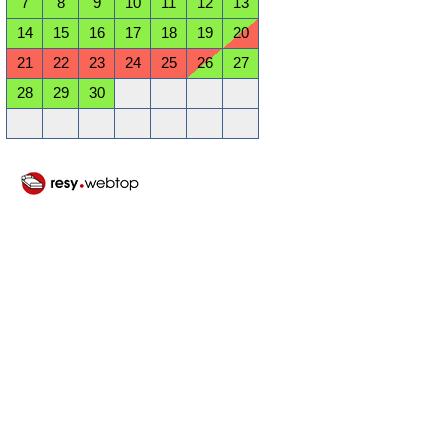
7
8
9
10
11
12
13
14
15
16
17
18
19
20
21
22
23
24
25
26
27
28
29
30
Oktober 2026
Mo
Di
Mi
Do
Fr
Sa
So
1
2
3
4
5
6
7
8
9
10
11
12
13
14
15
16
17
18
19
20
21
22
23
24
25
26
27
28
29
30
31
November 2026