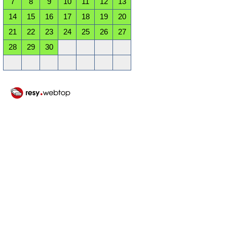
7
8
9
10
11
12
13
14
15
16
17
18
19
20
21
22
23
24
25
26
27
28
29
30
Oktober 2026
Mo
Di
Mi
Do
Fr
Sa
So
1
2
3
4
5
6
7
8
9
10
11
12
13
14
15
16
17
18
19
20
21
22
23
24
25
26
27
28
29
30
31
November 2026