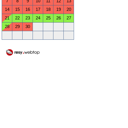
7
8
9
10
11
12
13
14
15
16
17
18
19
20
21
22
23
24
25
26
27
28
29
30
Oktober 2026
Mo
Di
Mi
Do
Fr
Sa
So
1
2
3
4
5
6
7
8
9
10
11
12
13
14
15
16
17
18
19
20
21
22
23
24
25
26
27
28
29
30
31
November 2026