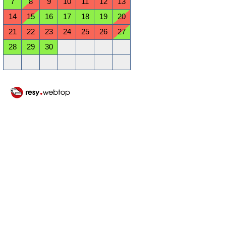
7
8
9
10
11
12
13
14
15
16
17
18
19
20
21
22
23
24
25
26
27
28
29
30
Oktober 2026
Mo
Di
Mi
Do
Fr
Sa
So
1
2
3
4
5
6
7
8
9
10
11
12
13
14
15
16
17
18
19
20
21
22
23
24
25
26
27
28
29
30
31
November 2026