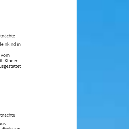
stnächte
leinkind in
t vom
l. Kinder-
usgestattet
stnächte
aus
e direkt am