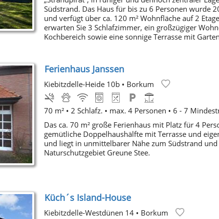
Südstrand. Das Haus für bis zu 6 Personen wurde 2
und verfügt über ca. 120 m² Wohnfläche auf 2 Etage
erwarten Sie 3 Schlafzimmer, ein großzügiger Wohn-
Kochbereich sowie eine sonnige Terrasse mit Garten
Ferienhaus Janssen
Kiebitzdelle-Heide 10b
•
Borkum
70 m² • 2 Schlafz. • max. 4 Personen • 6 - 7 Mindes
Das ca. 70 m² große Ferienhaus mit Platz für 4 Pers
gemütliche Doppelhaushälfte mit Terrasse und eig
und liegt in unmittelbarer Nähe zum Südstrand un
Naturschutzgebiet Greune Stee.
Küch´s Island-House
Kiebitzdelle-Westdünen 14
•
Borkum