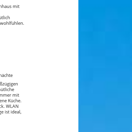
nhaus mit
tlich
 wohlfühlen.
tnächte
oßzügigen
ütliche
immer mit
sene Küche.
ick. WLAN
 ist ideal,