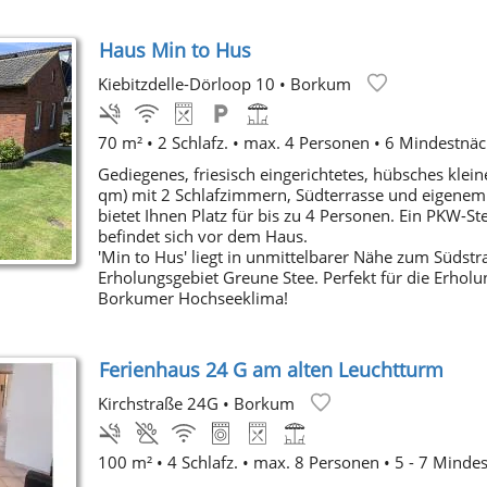
Haus Min to Hus
Kiebitzdelle-Dörloop 10
•
Borkum
70 m² • 2 Schlafz. • max. 4 Personen • 6 Mindestnäc
Gediegenes, friesisch eingerichtetes, hübsches klei
qm) mit 2 Schlafzimmern, Südterrasse und eigenem
bietet Ihnen Platz für bis zu 4 Personen. Ein PKW-Ste
befindet sich vor dem Haus.
'Min to Hus' liegt in unmittelbarer Nähe zum Südst
Erholungsgebiet Greune Stee. Perfekt für die Erholu
Borkumer Hochseeklima!
Ferienhaus 24 G am alten Leuchtturm
Kirchstraße 24G
•
Borkum
100 m² • 4 Schlafz. • max. 8 Personen • 5 - 7 Minde