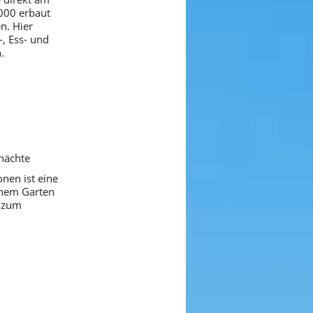
000 erbaut
n. Hier
, Ess- und
.
tnächte
onen ist eine
enem Garten
d zum