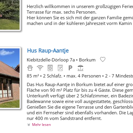
Herzlich willkommen in unserem großzügigen Ferie
Terrasse für max. sechs Personen.
Hier können Sie es sich mit der ganzen Familie gemü
machen und in der kühleren Jahreszeit vorm Kamin
Hus Raup-Aantje
Kiebitzdelle-Dörloop 7a
•
Borkum
85 m² • 2 Schlafz. • max. 4 Personen • 2 - 7 Mindes
Das Hus Raup-Aantje in Borkum bietet auf einer gr
Fläche von 90 m² Platz für bis zu 4 Gäste. Diese gem
Unterkunft verfügt über 2 Schlafzimmer, ein Badez
Badewanne sowie eine voll ausgestattete, geschlos
Genießen Sie die eigene Terrasse und den Gartenbl
und ein Fernseher sind ebenfalls vorhanden. Die Lage
nur 400 m vom Sandstrand entfernt.
Mehr lesen