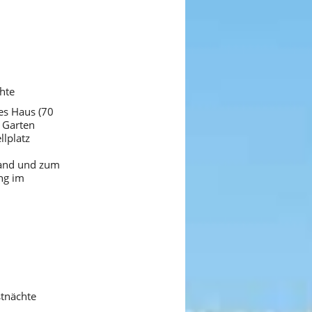
hte
nes Haus (70
 Garten
llplatz
rand und zum
ng im
stnächte