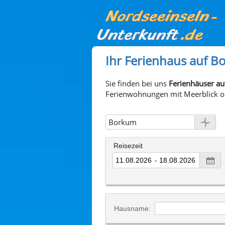
Ihr Ferienhaus auf 
Sie finden bei uns
Ferienhäuser a
Ferienwohnungen mit Meerblick ode
Borkum
Borkum
Reisezeit
Langeoog
-
Spiekeroog
Sylt
Hausname: