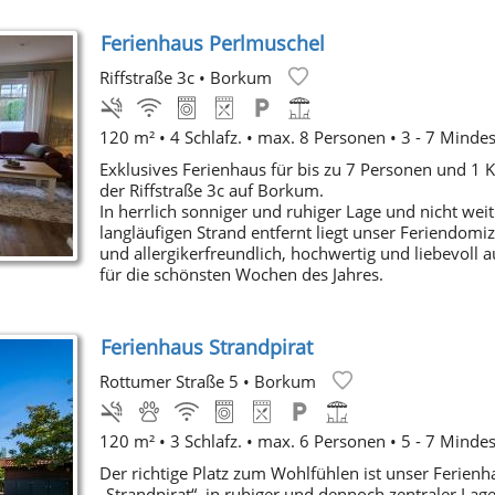
Ferienhaus Perlmuschel
Riffstraße 3c
•
Borkum
120 m² • 4 Schlafz. • max. 8 Personen • 3 - 7 Minde
Exklusives Ferienhaus für bis zu 7 Personen und 1 K
der Riffstraße 3c auf Borkum.
In herrlich sonniger und ruhiger Lage und nicht wei
langläufigen Strand entfernt liegt unser Feriendomizi
und allergikerfreundlich, hochwertig und liebevoll a
für die schönsten Wochen des Jahres.
Ferienhaus Strandpirat
Rottumer Straße 5
•
Borkum
120 m² • 3 Schlafz. • max. 6 Personen • 5 - 7 Minde
Der richtige Platz zum Wohlfühlen ist unser Ferienh
„Strandpirat“, in ruhiger und dennoch zentraler Lag