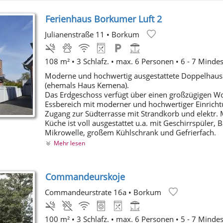
Ferienhaus Borkumer Luft 2
Julianenstraße 11
•
Borkum
108 m² • 3 Schlafz. • max. 6 Personen • 6 - 7 Minde
Moderne und hochwertig ausgestattete Doppelhaus
(ehemals Haus Kemena).
Das Erdgeschoss verfügt über einen großzügigen W
Essbereich mit moderner und hochwertiger Einrich
Zugang zur Südterrasse mit Strandkorb und elektr. 
Küche ist voll ausgestattet u.a. mit Geschirrspüler, 
Mikrowelle, großem Kühlschrank und Gefrierfach.
Mehr lesen
Commandeurskoje
Commandeurstrate 16a
•
Borkum
100 m² • 3 Schlafz. • max. 6 Personen • 5 - 7 Minde