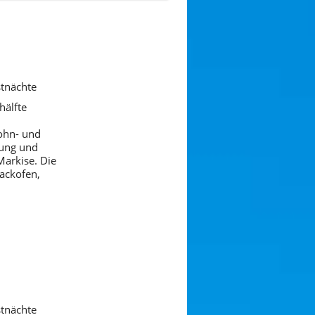
stnächte
hälfte
ohn- und
tung und
Markise. Die
Backofen,
stnächte