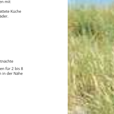
en mit
attete Küche
äder.
stnächte
n für 2 bis 8
n in der Nähe