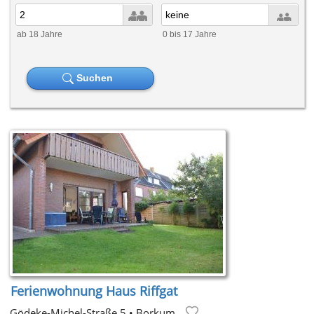
Sylt
Norderney
ab 18 Jahre
0 bis 17 Jahre
Juist
Wangerooge
Suchen
Ostfriesische Küste
Ferienwohnung Haus Riffgat
Gödeke-Michel-Straße 5
•
Borkum