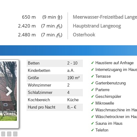
650 m
(9 min
)
Meerwasser-Freizeitbad Lang
2.420 m
(7 min
)
Hauptstrand Langeoog
2.480 m
(7 min
)
Osterhook
Haustiere auf Anfrage
Betten
2 - 10
Internetzugang im Hau
Kinderbetten
a.A.
Terrasse
Größe
190 m²
Gartenbenutzung
Wohnzimmer
2
Parterre
Schlafzimmer
4
Geschirrspüler
Kochbereich
Küche
Mikrowelle
Hund pro Nacht
8,– €
Waschmaschine im Ha
Wäschetrockner im Ha
Sauna im Haus
Telefon