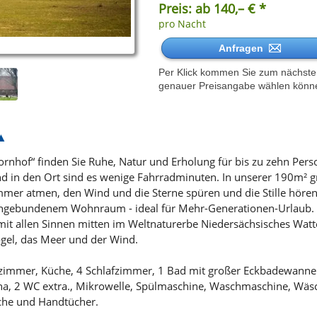
Preis: ab 140,– € *
pro Nacht
Anfragen
Per Klick kommen Sie zum nächsten 
genauer Preisangabe wählen könn
nhof“ finden Sie Ruhe, Natur und Erholung für bis zu zehn Perso
d in den Ort sind es wenige Fahrradminuten. In unserer 190m² 
er atmen, den Wind und die Sterne spüren und die Stille höre
angebundenem Wohnraum - ideal für Mehr-Generationen-Urlaub. E
mit allen Sinnen mitten im Weltnaturerbe Niedersächsisches Watt
ögel, das Meer und der Wind.
zimmer, Küche, 4 Schlafzimmer, 1 Bad mit großer Eckbadewann
a, 2 WC extra., Mikrowelle, Spülmaschine, Waschmaschine, Wäsc
che und Handtücher.