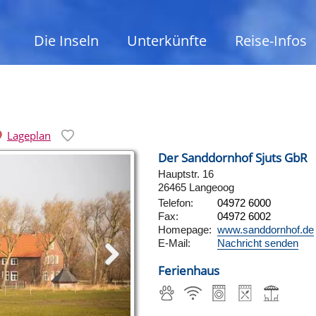
Die Inseln
Unterkünfte
Reise-Infos
Lageplan
Der Sanddornhof Sjuts GbR
Hauptstr. 16
26465 Langeoog
Telefon:
04972 6000
Fax:
04972 6002
Homepage:
www.sanddornhof.de
E-Mail:
Nachricht senden
Ferienhaus