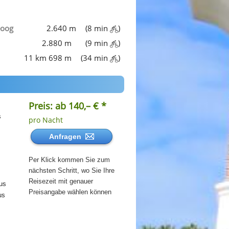
eoog
2.640 m
(8 min
)
2.880 m
(9 min
)
11 km 698 m
(34 min
)
Preis: ab 140,– € *
s
pro Nacht
Anfragen
Per Klick kommen Sie zum
nächsten Schritt, wo Sie Ihre
Reisezeit mit genauer
us
Preisangabe wählen können
us