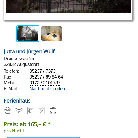
Jutta und Jürgen Wulf
Drosselweg 15
32832 Augustdorf
Telefon:
05237 / 7373
Fax:
05237 / 89 84 64
Mobil:
0173 / 2101787
E-Mail:
Nachricht senden
Ferienhaus
Preis: ab 165,– € *
pro Nacht