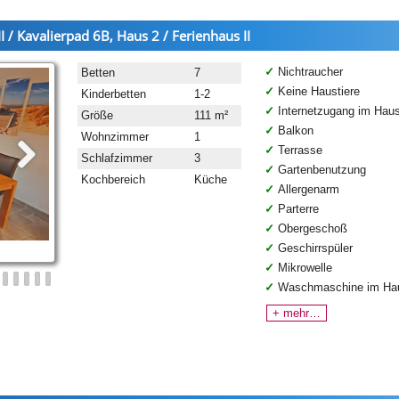
I / Kavalierpad 6B, Haus 2 / Ferienhaus II
Nichtraucher
Betten
7
Keine Haustiere
Kinderbetten
1-2
Internetzugang im Hau
Größe
111 m²
Balkon
Wohnzimmer
1
Terrasse
Schlafzimmer
3
Gartenbenutzung
Kochbereich
Küche
Allergenarm
Parterre
Obergeschoß
Geschirrspüler
Mikrowelle
Waschmaschine im Ha
+ mehr…