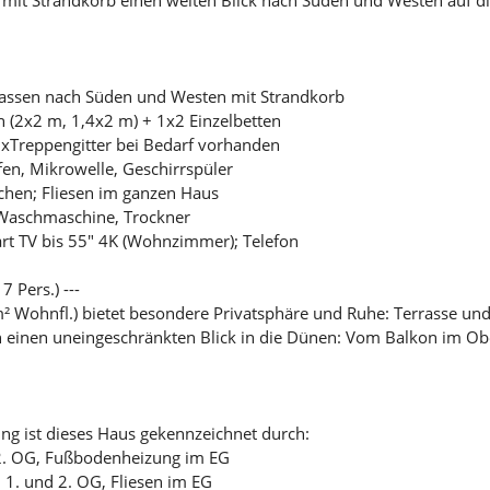
rassen nach Süden und Westen mit Strandkorb
 (2x2 m, 1,4x2 m) + 1x2 Einzelbetten
 3xTreppengitter bei Bedarf vorhanden
en, Mikrowelle, Geschirrspüler
chen; Fliesen im ganzen Haus
 Waschmaschine, Trockner
t TV bis 55" 4K (Wohnzimmer); Telefon
 Pers.) ---
² Wohnfl.) bietet besondere Privatsphäre und Ruhe: Terrasse und
 einen uneingeschränkten Blick in die Dünen: Vom Balkon im Ob
g ist dieses Haus gekennzeichnet durch:
 2. OG, Fußbodenheizung im EG
 1. und 2. OG, Fliesen im EG