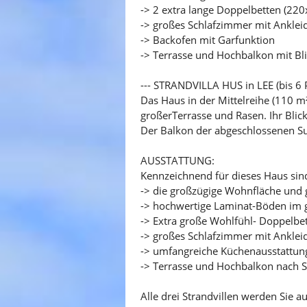
-> 2 extra lange Doppelbetten (22
-> großes Schlafzimmer mit Ankle
-> Backofen mit Garfunktion
-> Terrasse und Hochbalkon mit Bl
--- STRANDVILLA HUS in LEE (bis 6 Pe
Das Haus in der Mittelreihe (110 m²
großerTerrasse und Rasen. Ihr Blic
Der Balkon der abgeschlossenen Sui
AUSSTATTUNG:
Kennzeichnend für dieses Haus sin
-> die großzügige Wohnfläche und g
-> hochwertige Laminat-Böden im
-> Extra große Wohlfühl- Doppelbe
-> großes Schlafzimmer mit Ankle
-> umfangreiche Küchenausstattun
-> Terrasse und Hochbalkon nach S
Alle drei Strandvillen werden Sie 