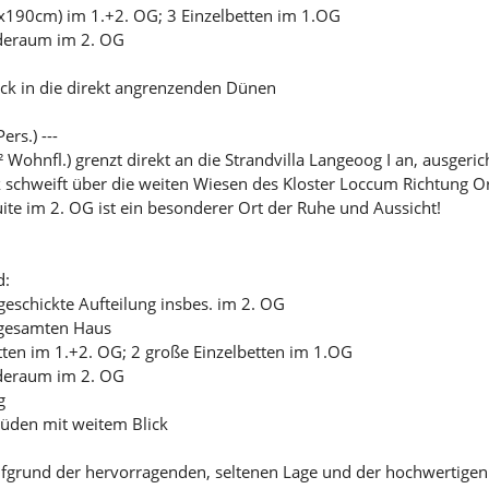
0x190cm) im 1.+2. OG; 3 Einzelbetten im 1.OG
ideraum im 2. OG
ick in die direkt angrenzenden Dünen
rs.) ---
 Wohnfl.) grenzt direkt an die Strandvilla Langeoog I an, ausgeri
k schweift über die weiten Wiesen des Kloster Loccum Richtung Or
te im 2. OG ist ein besonderer Ort der Ruhe und Aussicht!
d:
eschickte Aufteilung insbes. im 2. OG
 gesamten Haus
tten im 1.+2. OG; 2 große Einzelbetten im 1.OG
ideraum im 2. OG
g
üden mit weitem Blick
aufgrund der hervorragenden, seltenen Lage und der hochwertigen