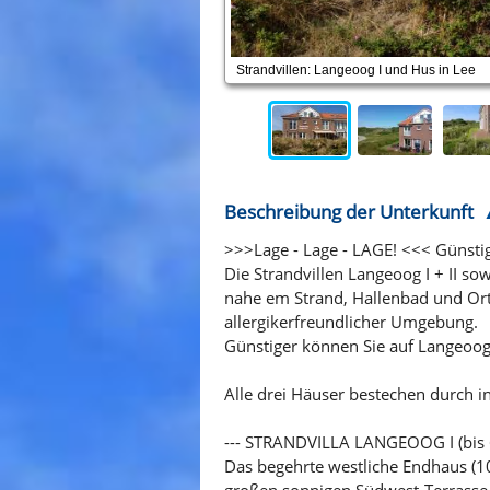
Strandvillen: Langeoog I und Hus in Lee
Beschreibung der Unterkunft
>>>Lage - Lage - LAGE! <<< Günst
Die Strandvillen Langeoog I + II so
nahe em Strand, Hallenbad und Ort
allergikerfreundlicher Umgebung.
Günstiger können Sie auf Langeoog
Alle drei Häuser bestechen durch i
--- STRANDVILLA LANGEOOG I (bis 6 
Das begehrte westliche Endhaus (1
großen sonnigen Südwest-Terrasse