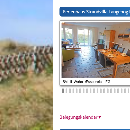
Ferienhaus Strandvilla Langeoog I
SVL II: Wohn- /Essbereich, EG
Belegungskalender
▼