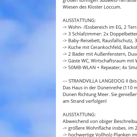
Wiesen des Kloster Loccum.
AUSSTATTUNG:
-> Wohn- /Essbereich im EG, 2 Ter
-> 3 Schlafzimmer: 2x Doppelbetten
-> Baby-Reisebett, Rausfallschutz,
-> Küche mit Cerankochfeld, Backof
-> 2 Bäder mit Außenfenstern, Dus
-> Gäste WC, Wirtschaftsraum mit
-> 50MB-WLAN + Repeater; 4x Smar
--- STRANDVILLA LANGEOOG II (bis 7
Das Haus in der Dünenreihe (110 m
Dünen Richtung Meer. Sie genießen
am Strand verfolgen!
AUSSTATTUNG:
Abweichend von obiger Beschreibun
-> größere Wohnfläche insbes. im
-> hochwertige Vollholz-Planken im