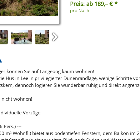
Preis: ab 189,– € *
pro Nacht
Next
iger können Sie auf Langeoog kaum wohnen!
wie Hus in Lee in privilegierter Dünenrandlage, wenige Schritte 
skern, dennoch logieren Sie wunderbar ruhig und direkt angrenz
 nicht wohnen!
ndividuelle Vorzüge:
Pers.) ---
00 m² Wohnfl.) bietet aus bodentiefen Fenstern, dem Balkon im 
 mit Strandkorb einen weiten Blick nach Süden und Westen auf 