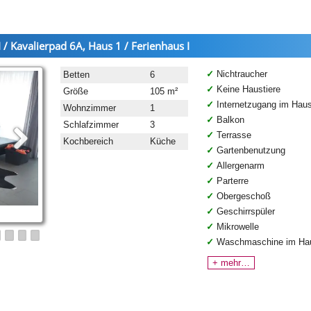
 / Kavalierpad 6A, Haus 1 / Ferienhaus I
Nichtraucher
Betten
6
Keine Haustiere
Größe
105 m²
Internetzugang im Hau
Wohnzimmer
1
Balkon
Schlafzimmer
3
Terrasse
Kochbereich
Küche
Gartenbenutzung
Allergenarm
Parterre
Obergeschoß
Geschirrspüler
Mikrowelle
Waschmaschine im Ha
+ mehr…