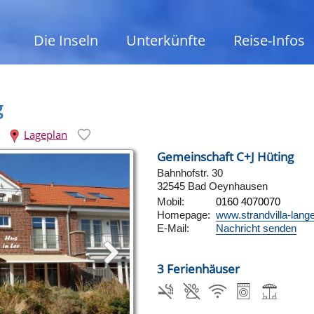
Die Inseln
Unterkünfte
Reise-Infos
g
Lageplan
Gemeinschaft C+J Hüting
Bahnhofstr. 30
32545 Bad Oeynhausen
Mobil:
0160 4070070
Homepage:
www.strandvilla-lang
E-Mail:
Nachricht senden
3 Ferienhäuser