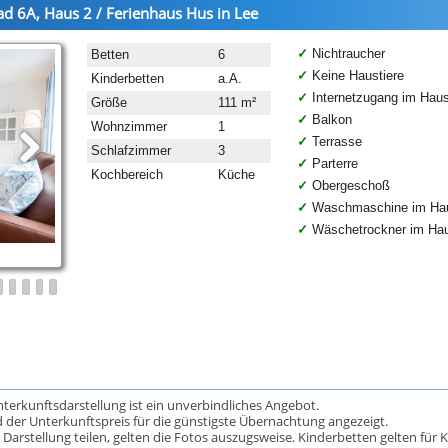
pad 6A, Haus 2 / Ferienhaus Hus in Lee
Nichtraucher
Betten
6
Keine Haustiere
Kinderbetten
a.A.
Internetzugang im Hau
Größe
111 m²
Balkon
Wohnzimmer
1
Terrasse
Schlafzimmer
3
Parterre
Kochbereich
Küche
Obergeschoß
Waschmaschine im Ha
Wäschetrockner im Ha
Unterkunftsdarstellung ist ein unverbindliches Angebot.
 der Unterkunftspreis für die günstigste Übernachtung angezeigt.
rstellung teilen, gelten die Fotos auszugsweise. Kinderbetten gelten für K