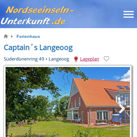
Ferienhaus
Captain´s Langeoog
Süderdünenring 49
•
Langeoog
Lageplan