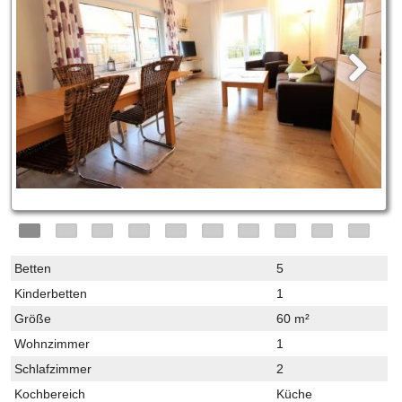
Betten
5
Kinderbetten
1
Größe
60 m²
Wohnzimmer
1
Schlafzimmer
2
Kochbereich
Küche