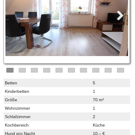
Betten
5
Kinderbetten
1
Größe
70 m²
Wohnzimmer
1
Schlafzimmer
2
Kochbereich
Küche
Hund pro Nacht
10,– €