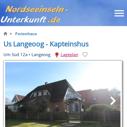
Ferienhaus
Us Langeoog - Kapteinshus
Um Süd 12a
•
Langeoog
Lageplan