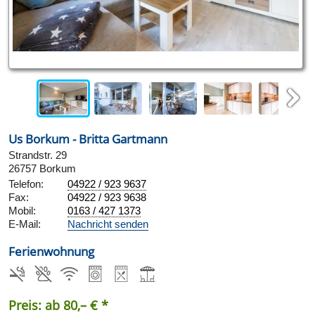
Next
Us Borkum - Britta Gartmann
Strandstr. 29
26757 Borkum
Telefon:
04922 / 923 9637
Fax:
04922 / 923 9638
Mobil:
0163 / 427 1373
E-Mail:
Nachricht senden
Ferienwohnung
Preis: ab 80,– € *