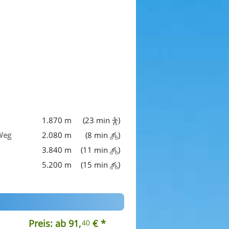
1.870 m
(23 min
)
Weg
2.080 m
(8 min
)
3.840 m
(11 min
)
5.200 m
(15 min
)
Preis: ab 91,
€ *
40