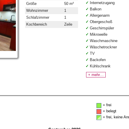
Internetzugang
Größe
50 m²
Balkon
Wohnzimmer
1
Allergenarm
Schlafzimmer
1
Obergeschoß
Kochbereich
Zeile
Geschirrspüler
Mikrowelle
Waschmaschine
Wäschetrockner
TV
Backofen
Kühlschrank
+ mehr…