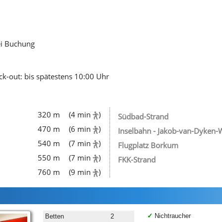
ei Buchung
ck-out: bis spätestens 10:00 Uhr
320 m
(4 min
)
Südbad-Strand
470 m
(6 min
)
Inselbahn - Jakob-van-Dyken-
540 m
(7 min
)
Flugplatz Borkum
550 m
(7 min
)
FKK-Strand
760 m
(9 min
)
Nichtraucher
Betten
2