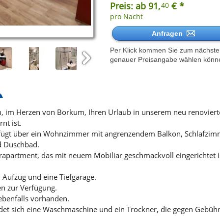
Preis: ab 91,
€ *
40
pro Nacht
Anfragen
Per Klick kommen Sie zum nächsten 
genauer Preisangabe wählen könn
Next
h, im Herzen von Borkum, Ihren Urlaub in unserem neu renovier
t ist.
rfügt über ein Wohnzimmer mit angrenzendem Balkon, Schlafzim
nd Duschbad.
rapartment, das mit neuem Mobiliar geschmackvoll eingerichtet i
 Aufzug und eine Tiefgarage.
en zur Verfügung.
ebenfalls vorhanden.
det sich eine Waschmaschine und ein Trockner, die gegen Gebü