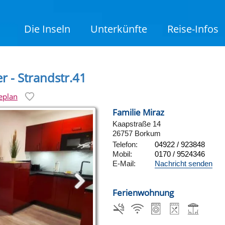
Die Inseln
Unterkünfte
Reise-Infos
 - Strandstr.41
eplan
Familie Miraz
Kaapstraße 14
26757 Borkum
Telefon:
04922 / 923848
Mobil:
0170 / 9524346
E-Mail:
Nachricht senden
Ferienwohnung