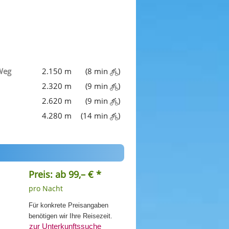
Weg
2.150 m
(8 min
)
2.320 m
(9 min
)
2.620 m
(9 min
)
4.280 m
(14 min
)
Preis: ab 99,– € *
pro Nacht
Für konkrete Preisangaben
benötigen wir Ihre Reisezeit.
zur Unterkunftssuche