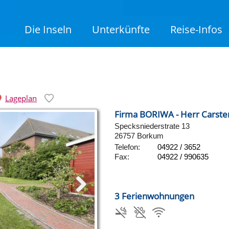
Die Inseln
Unterkünfte
Reise-Infos
Lageplan
Firma BORIWA - Herr Carsten
Specksniederstrate 13
26757 Borkum
Telefon:
04922 / 3652
Fax:
04922 / 990635
3 Ferienwohnungen