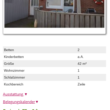
Betten
2
Kinderbetten
a.A.
Größe
42 m²
Wohnzimmer
1
Schlafzimmer
1
Kochbereich
Zeile
Ausstattung
▼
Belegungskalender
▼