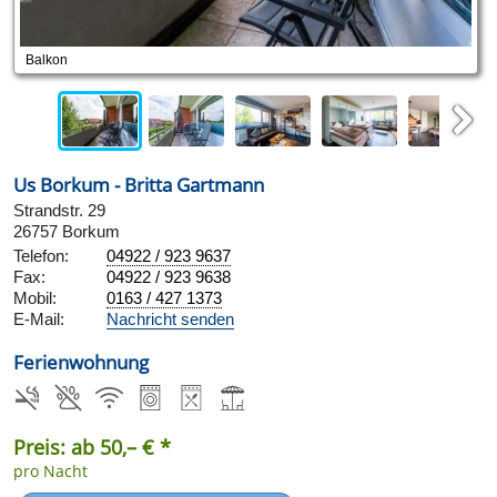
Balkon
Next
Us Borkum - Britta Gartmann
Strandstr. 29
26757 Borkum
Telefon:
04922 / 923 9637
Fax:
04922 / 923 9638
Mobil:
0163 / 427 1373
E-Mail:
Nachricht senden
Ferienwohnung
Preis: ab 50,– € *
pro Nacht