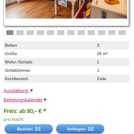
Betten
3
Größe
26 m²
Wohn-/Schlafz.
1
Schlafzimmer
1
Kochbereich
Zeile
Ausstattung
▼
Belegungskalender
▼
Preis: ab 80,– € *
pro Nacht
Buchen
Anfragen