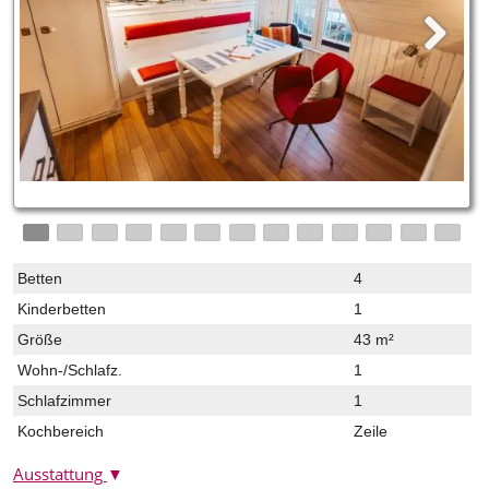
Betten
4
Kinderbetten
1
Größe
43 m²
Wohn-/Schlafz.
1
Schlafzimmer
1
Kochbereich
Zeile
Ausstattung
▼