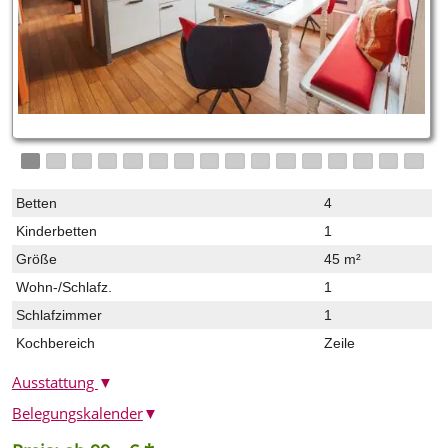
Betten
4
Kinderbetten
1
Größe
45 m²
Wohn-/Schlafz.
1
Schlafzimmer
1
Kochbereich
Zeile
Ausstattung
▼
Belegungskalender
▼