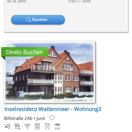
ab 18 Jahre
0 bis 17 Jahre
Juist
Wangerooge
Suchen
Ostfriesische Küste
Inselresidenz Wattenmeer - Wohnung3
Billstraße 24b
•
Juist